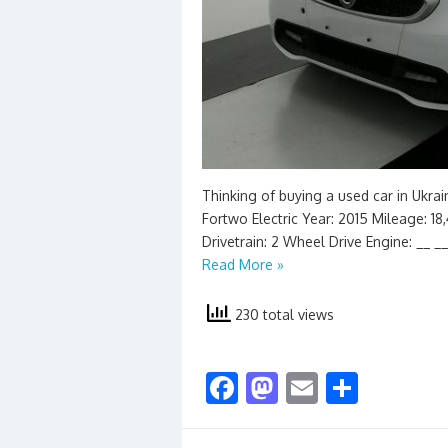
Thinking of buying a used car in Ukra
Fortwo Electric Year: 2015 Mileage: 18,
Drivetrain: 2 Wheel Drive Engine: __ 
Read More »
230 total views
F
M
E
S
ac
as
m
h