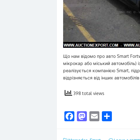
Що нам відомо про авто Smart Fortw
мікрокар або міський автомобіль) 
реалізується компанією Smart, під
відрізняється від інших автомобіл
398 total views
F
M
E
S
ac
as
m
h
e
to
ai
ar
Mersedes
,
Smart
Leave a comm