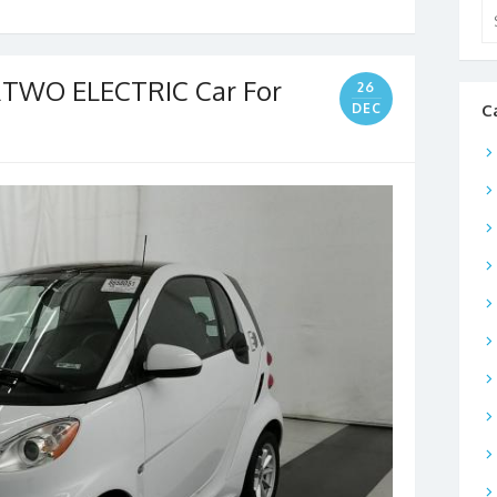
Se
for
TWO ELECTRIC Car For
26
DEC
C