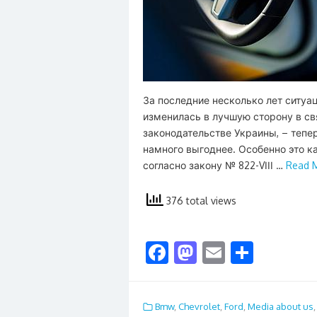
За последние несколько лет ситу
изменилась в лучшую сторону в с
законодательстве Украины, – тепе
намного выгоднее. Особенно это к
согласно закону № 822-VІІІ …
Read 
376 total views
F
M
E
S
ac
as
m
h
e
to
ai
ar
Bmw
,
Chevrolet
,
Ford
,
Media about us