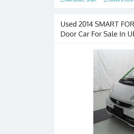
b
d
l
e
o
o
o
n
Used 2014 SMART FO
k
Door Car For Sale In U