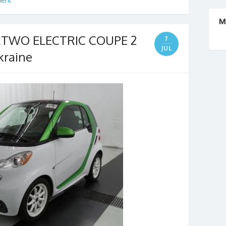
М
RTWO ELECTRIC COUPE 2
7
JUL
kraine