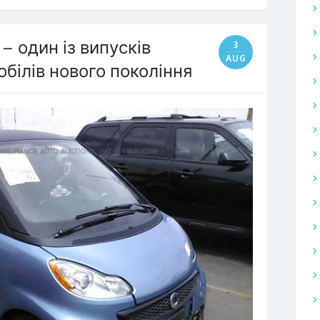
 один із випусків
3
AUG
білів нового покоління