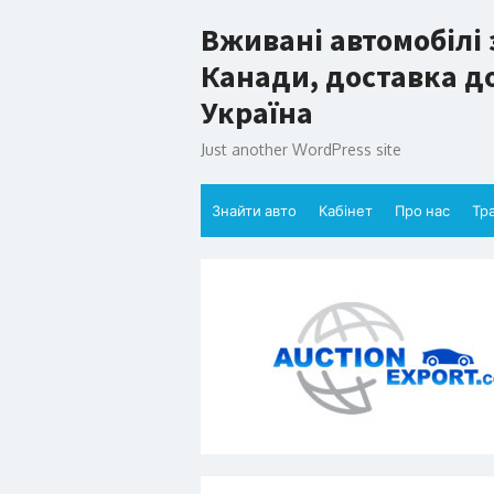
Skip
Вживані автомобілі 
to
content
Канади, доставка до
Україна
Just another WordPress site
Знайти авто
Кабінет
Про нас
Тр