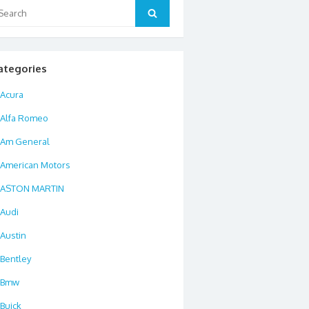
arch
Search
:
ategories
Acura
Alfa Romeo
Am General
American Motors
ASTON MARTIN
Audi
Austin
Bentley
Bmw
Buick