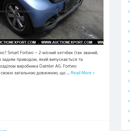
o? Smart Fortwo – 2-місний хетчбек (так званий,
із заднім приводом, який випускається та
розділом виробника Daimler AG. Fortwo
ів своєю загальною довжиною, що …
Read More »
ent