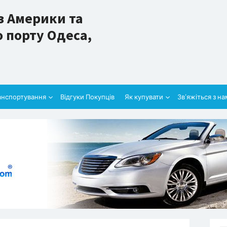
з Америки та
 порту Одеса,
анспортування
Відгуки Покупців
Як купувати
Зв’яжіться з н