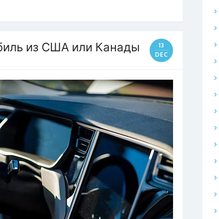
иль из США или Канады
13
DEC