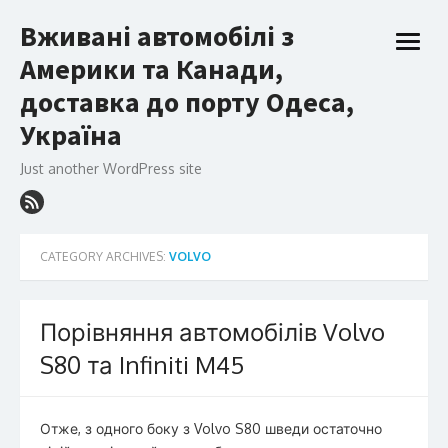
Skip
Вживані автомобілі з
to
open
content
Америки та Канади,
menu
доставка до порту Одеса,
Україна
Just another WordPress site
CATEGORY ARCHIVES:
VOLVO
Порівняння автомобілів Volvo
S80 та Infiniti M45
Отже, з одного боку з Volvo S80 шведи остаточно