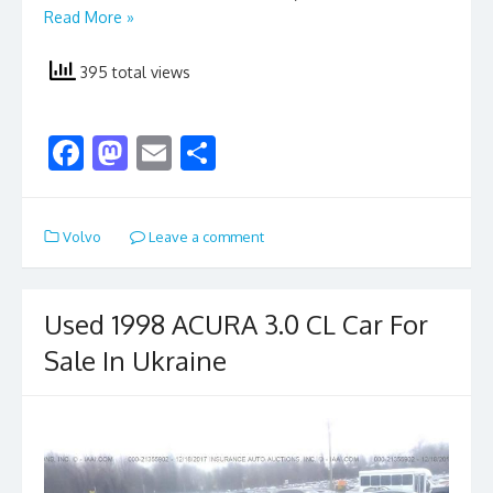
Read More »
395 total views
F
M
E
S
ac
as
m
h
e
to
ai
ar
Volvo
Leave a comment
b
d
l
e
o
o
o
n
Used 1998 ACURA 3.0 CL Car For
k
Sale In Ukraine