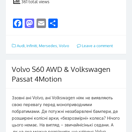
361 total views
F
M
E
S
ac
as
m
h
e
to
ai
ar
Audi
,
Infiniti
,
Mersedes
,
Volvo
Leave a comment
b
d
l
e
o
o
o
n
Volvo S60 AWD & Volkswagen
k
Passat 4Motion
Ззовні ані Volvo, ані Volkswagen ніяк не виявляють
свою перевагу перед моноприводними
побратимами. Де потужні незабарвлені бампери, де
розширені колісні арки, «безрозмірні» колеса? Нічого
цього немає. На вигляд – звичайнісінькі седани. А
як на око можна розрізнити, що кліренс Volvo …