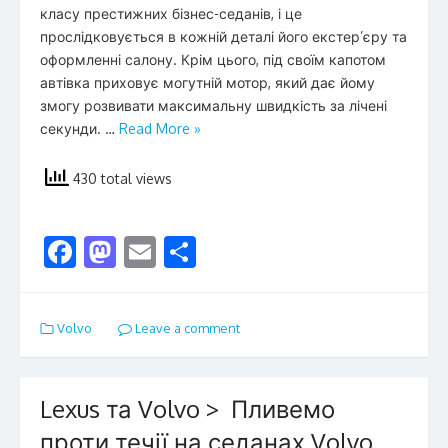
класу престижних бізнес-седанів, і це
прослідковується в кожній деталі його екстер’єру та
оформленні салону. Крім цього, під своїм капотом
автівка приховує могутній мотор, який дає йому
змогу розвивати максимальну швидкість за лічені
секунди. …
Read More »
430 total views
F
M
E
S
ac
as
m
h
e
to
ai
ar
Volvo
Leave a comment
b
d
l
e
o
o
o
n
Lexus та Volvo > Пливемо
k
проти течії на седанах Volvo