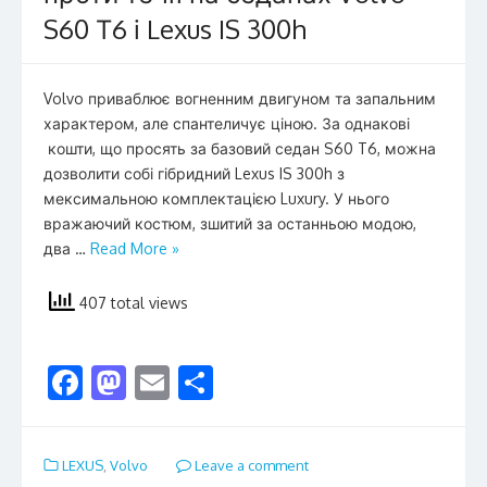
S60 Т6 і Lexus IS 300h
Volvo приваблює вогненним двигуном та запальним
характером, але спантеличує ціною. За однакові
кошти, що просять за базовий седан S60 T6, можна
дозволити собі гібридний Lexus IS 300h з
мексимальною комплектацією Luxury. У нього
вражаючий костюм, зшитий за останньою модою,
два …
Read More »
407 total views
F
M
E
S
ac
as
m
h
e
to
ai
ar
LEXUS
,
Volvo
Leave a comment
b
d
l
e