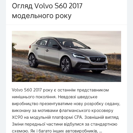
o
n
Огляд Volvo S60 2017
k
модельного року
Volvo S60 2017 року є останнім представником
нинішнього покоління. Невдовзі шведське
виробництво презентуватиме нову розробку седану,
виконану за мотивами флагманського кросоверу
ХС90 на модульній платформі CPA. Зовнішній вигляд
Зміни передньої частини відбулися за стандартною
схемою. Як і багато інших автовиробників, …