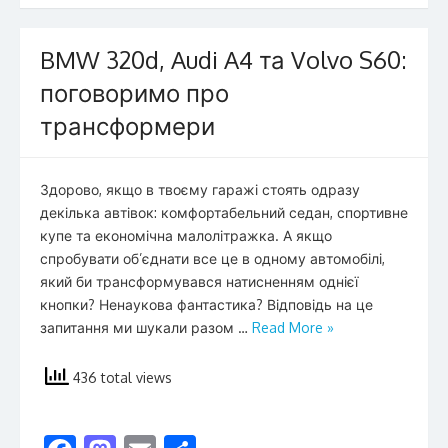
o
o
o
n
BMW 320d, Audi A4 та Volvo S60:
k
поговоримо про
трансформери
Здорово, якщо в твоєму гаражі стоять одразу
декілька автівок: комфортабельний седан, спортивне
купе та економічна малолітражка. А якщо
спробувати об’єднати все це в одному автомобілі,
який би трансформувався натисненням однієї
кнопки? Ненаукова фантастика? Відповідь на це
запитання ми шукали разом …
Read More »
436 total views