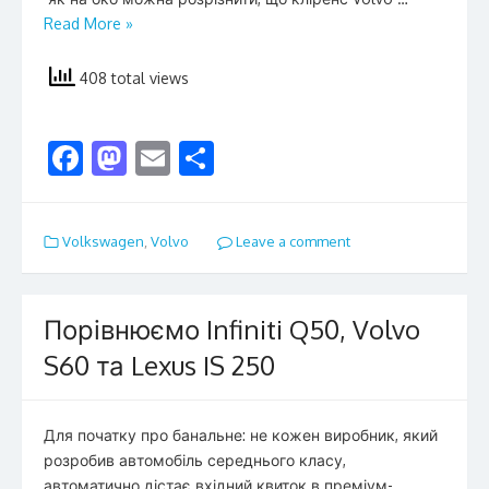
Read More »
408 total views
F
M
E
S
ac
as
m
h
e
to
ai
ar
Volkswagen
,
Volvo
Leave a comment
b
d
l
e
o
o
o
n
Порівнюємо Infiniti Q50, Volvo
k
S60 та Lexus IS 250
Для початку про банальне: не кожен виробник, який
розробив автомобіль середнього класу,
автоматично дістає вхідний квиток в преміум-