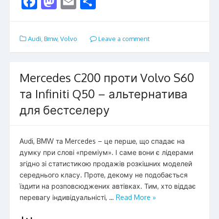
F
M
E
S
ac
as
m
h
e
to
ai
ar
Audi
,
Bmw
,
Volvo
Leave a comment
b
d
l
e
o
o
o
n
Mercedes C200 проти Volvo S60
k
та Infiniti Q50 – альтернатива
для бестселеру
Audi, BMW та Mercedes – це перше, що спадає на
думку при слові «преміум». І саме вони є лідерами
згідно зі статистикою продажів розкішних моделей
середнього класу. Проте, декому не подобається
їздити на розповсюджених автівках. Тим, хто віддає
перевагу індивідуальністі, …
Read More »