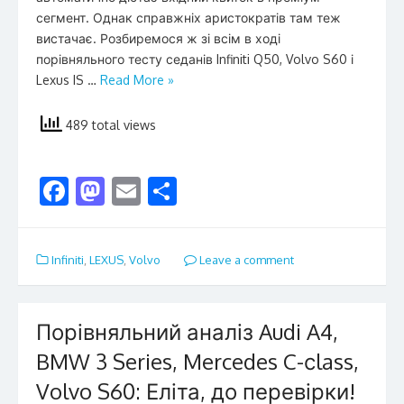
сегмент. Однак справжніх аристократів там теж
вистачає. Розбиремося ж зі всім в ході
порівняльного тесту седанів Infiniti Q50, Volvo S60 і
Lexus IS …
Read More »
489 total views
F
M
E
S
ac
as
m
h
e
to
ai
ar
Infiniti
,
LEXUS
,
Volvo
Leave a comment
b
d
l
e
o
o
o
n
Порівняльний аналіз Audi A4,
k
BMW 3 Series, Mercedes C-сlass,
Volvo S60: Еліта, до перевірки!