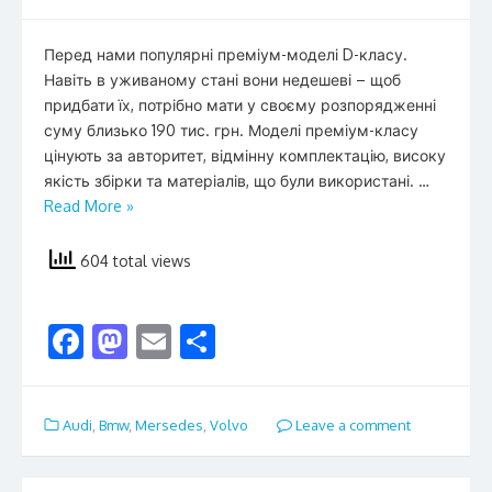
Перед нами популярні преміум-моделі D-класу.
Навіть в уживаному стані вони недешеві – щоб
придбати їх, потрібно мати у своєму розпорядженні
суму близько 190 тис. грн. Моделі преміум-класу
цінують за авторитет, відмінну комплектацію, високу
якість збірки та матеріалів, що були використані. …
Read More »
604 total views
F
M
E
S
ac
as
m
h
e
to
ai
ar
Audi
,
Bmw
,
Mersedes
,
Volvo
Leave a comment
b
d
l
e
o
o