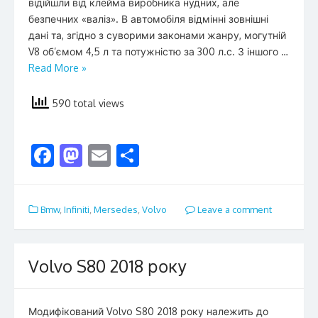
відійшли від клейма виробника нудних, але
безпечних «валіз». В автомобіля відмінні зовнішні
дані та, згідно з суворими законами жанру, могутній
V8 об’ємом 4,5 л та потужністю за 300 л.с. З іншого …
Read More »
590 total views
F
M
E
S
ac
as
m
h
e
to
ai
ar
Bmw
,
Infiniti
,
Mersedes
,
Volvo
Leave a comment
b
d
l
e
o
o
o
n
Volvo S80 2018 року
k
Модифікований Volvo S80 2018 року належить до