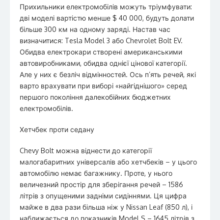
Прихильники електромобілів можуть тріумфувати:
дві моделі вартістю менше $ 40 000, будуть долати
більше 300 км на одному заряді. Настав час
визначитися: Tesla Model 3 або Chevrolet Bolt EV.
Обидва електрокари створені американськими
автовиробниками, обидва однієї цінової категорії.
Але у них є безліч відмінностей. Ось п’ять речей, які
варто врахувати при виборі «найгіднішого» серед
першого покоління далекобійних бюджетних
електромобілів.
Хетчбек проти седану
Chevy Bolt можна віднести до категорії
малогабаритних універсалів або хетчбеків – у цього
автомобілю немає багажнику. Проте, у нього
величезний простір для зберігання речей – 1586
літрів з опущеними задніми сидіннями. Ця цифра
майже в два рази більша ніж у Nissan Leaf (850 л), і
наближається до показників Model S – 1645 літрів з