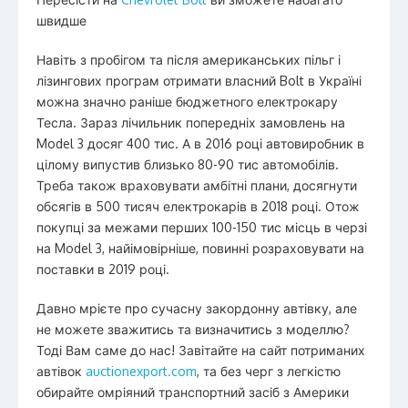
швидше
Навіть з пробігом та після американських пільг і
лізингових програм отримати власний Bolt в Україні
можна значно раніше бюджетного електрокару
Тесла. Зараз лічильник попередніх замовлень на
Model 3 досяг 400 тис. А в 2016 році автовиробник в
цілому випустив близько 80-90 тис автомобілів.
Треба також враховувати амбітні плани, досягнути
обсягів в 500 тисяч електрокарів в 2018 році. Отож
покупці за межами перших 100-150 тис місць в черзі
на Model 3, найімовірніше, повинні розраховувати на
поставки в 2019 році.
Давно мрієте про сучасну закордонну автівку, але
не можете зважитись та визначитись з моделлю?
Тоді Вам саме до нас! Завітайте на сайт потриманих
автівок
auctionexport.com
, та без черг з легкістю
обирайте омріяний транспортний засіб з Америки