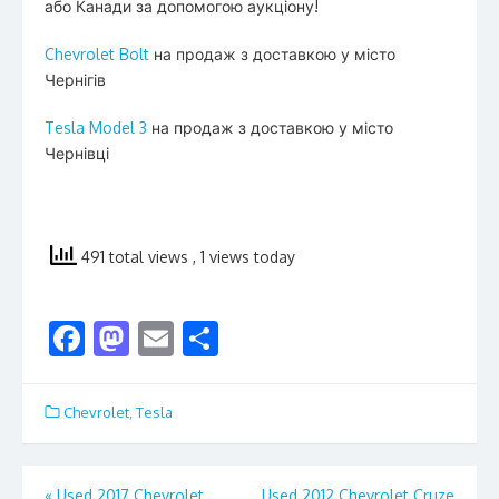
або Канади за допомогою аукціону!
Chevrolet Bolt
на продаж з доставкою у місто
Чернігів
Tesla Model 3
на продаж з доставкою у місто
Чернівці
491 total views
, 1 views today
F
M
E
S
ac
as
m
h
e
to
ai
ar
Chevrolet
,
Tesla
b
d
l
e
o
o
Post
«
Used 2017 Chevrolet
Used 2012 Chevrolet Cruze