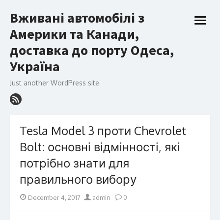
Skip
Вживані автомобілі з
to
open
content
Америки та Канади,
menu
доставка до порту Одеса,
Україна
Just another WordPress site
Tesla Model 3 проти Chevrolet
Bolt: основні відмінності, які
потрібно знати для
правильного вибору
Posted
Author
December 4, 2017
admin
0
on