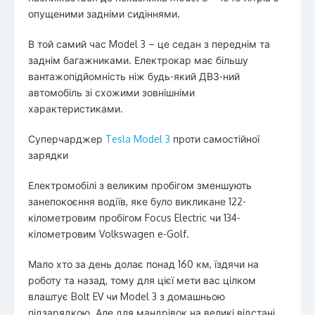
опущеними задніми сидіннями.
В той самий час Model 3 – це седан з переднім та
заднім багажниками. Електрокар має більшу
вантажопідйомність ніж будь-який ДВЗ-ний
автомобіль зі схожими зовнішніми
характеристиками.
Суперчарджер
Tesla Model 3
проти самостійної
зарядки
Електромобілі з великим пробігом зменшують
занепокоєння водіїв, яке було викликане 122-
кілометровим пробігом Focus Electric чи 134-
кілометровим Volkswagen e-Golf.
Мало хто за день долає понад 160 км, їздячи на
роботу та назад, тому для цієї мети вас цілком
влаштує Bolt EV чи Model 3 з домашньою
підзарядкою. Але для мандрівок на великі відстані