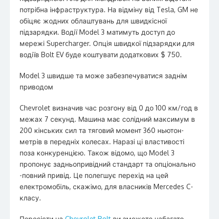
потрібна інфраструктура. На відміну від Tesla, GM не
обіцяє жодних облаштувань для швидкісної
підзарядки. Водії Model 3 матимуть доступ до
мережі Supercharger. Опція швидкої підзарядки для
водіїв Bolt EV буде коштувати додаткових $ 750.
Model 3 швидше та може забезпечуватися заднім
приводом
Chevrolet визначив час розгону від 0 до 100 км/год в
межах 7 секунд. Машина має солідний максимум в
200 кінських сил та тяговий момент 360 ньютон-
метрів в передніх колесах. Наразі ці властивості
поза конкуренцією. Також відомо, що Model 3
пропонує задньопривідний стандарт та опціонально
-повний привід. Це полегшує перехід на цей
електромобіль, скажімо, для власників Mercedes C-
класу.
Пересісти на
Chevrolet Bolt
ви зможете набагато